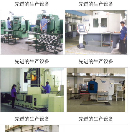
先进的生产设备
先进的生产设备
先进的生产设备
先进的生产设备
先进的生产设备
先进的生产设备