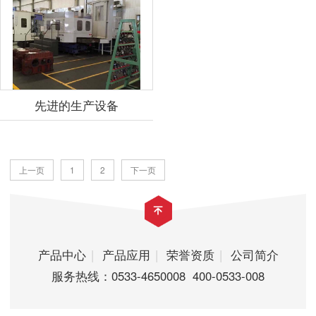
先进的生产设备
上一页
1
2
下一页
产品中心
|
产品应用
|
荣誉资质
|
公司简介
服务热线：0533-4650008 400-0533-008