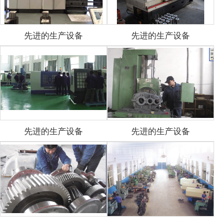
先进的生产设备
先进的生产设备
先进的生产设备
先进的生产设备