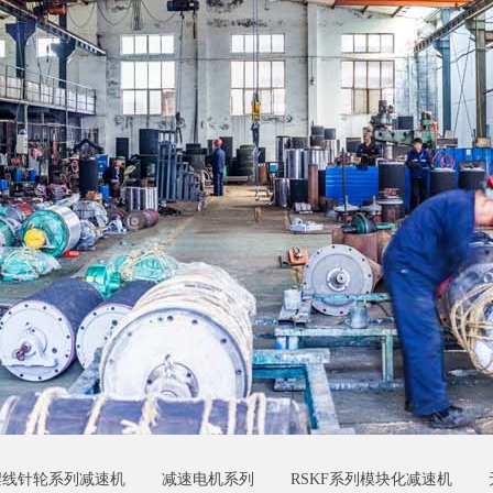
摆线针轮系列减速机
减速电机系列
RSKF系列模块化减速机