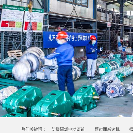
热门关键词：
防爆隔爆电动滚筒
硬齿面减速机