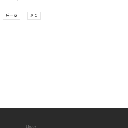
后一页
尾页
Mobile