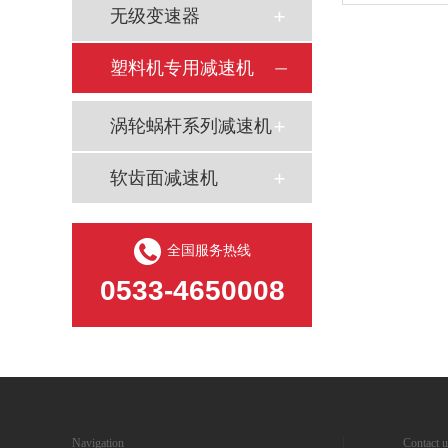
无级变速器
塑料机专用减速机
涡轮蜗杆系列减速机
软齿面减速机
全国服务热线
0533-4650008
Navigation
Contact u