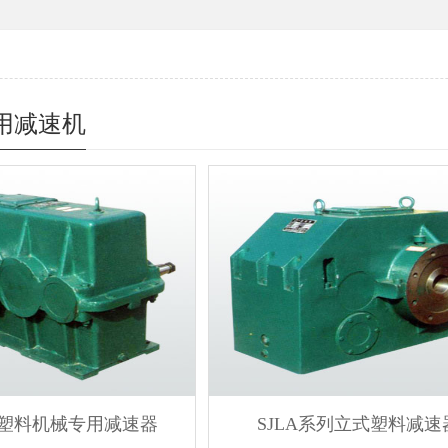
用减速机
型塑料机械专用减速器
SJLA系列立式塑料减速