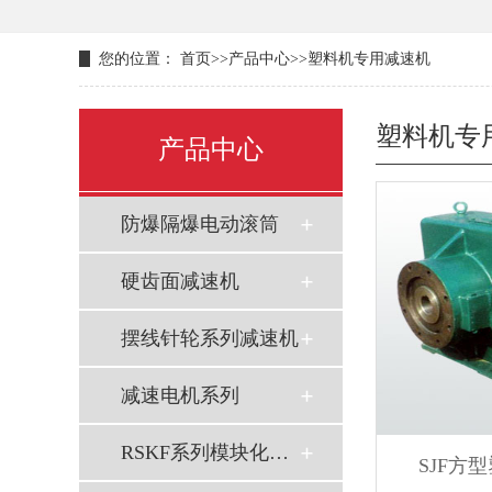
您的位置：
首页
>>
产品中心
>>
塑料机专用减速机
塑料机专
产品中心
防爆隔爆电动滚筒
硬齿面减速机
摆线针轮系列减速机
减速电机系列
RSKF系列模块化减速机
SJF方